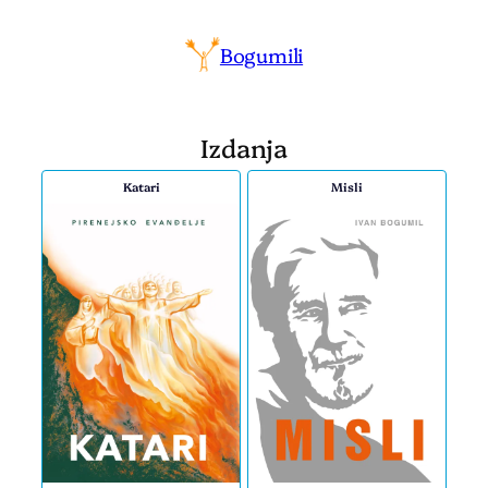
Bogumili
Izdanja
Katari
Misli