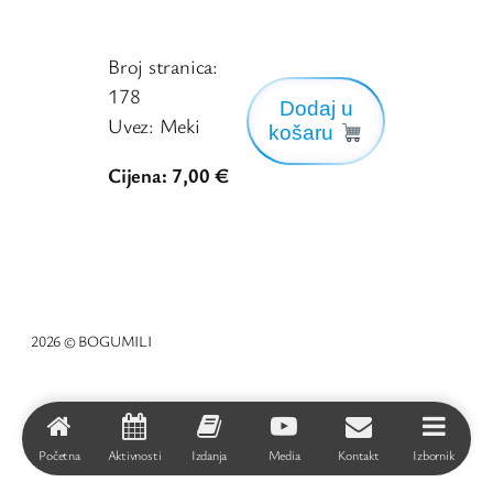
Broj stranica:
178
Dodaj u
Uvez: Meki
košaru
Cijena: 7,00 €
2026 © BOGUMILI
Početna
Aktivnosti
Izdanja
Media
Kontakt
Izbornik