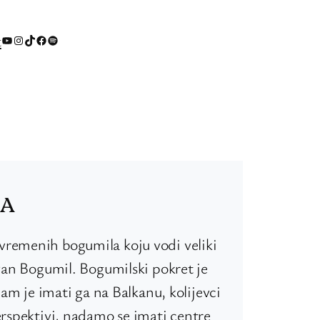
t
YouTube
Instagram
TikTok
Facebook
Spotify
MA
vremenih bogumila koju vodi veliki
Ivan Bogumil. Bogumilski pokret je
nam je imati ga na Balkanu, kolijevci
erspektivi, nadamo se imati centre