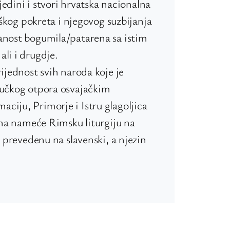
ujedini i stvori hrvatska nacionalna
aškog pokreta i njegovog suzbijanja
anost bogumila/patarena sa istim
li i drugdje.
ijednost svih naroda koje je
pučkog otpora osvajačkim
ciju, Primorje i Istru glagoljica
 Ona nameće Rimsku liturgiju na
o prevedenu na slavenski, a njezin