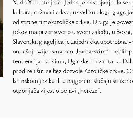
X. do XIII. stoljeća. Jedna je nastojanje da se 
kultura, država i crkva, uz veliku ulogu glagolj
od strane rimokatoličke crkve. Druga je povez
tokovima prvenstveno u svom zaleđu, u Bosni, a
Slavenska glagoljica je zajednička upotrebna vr
ondašnji svijet smatrao „barbarskim“ – oblik 
tendencijama Rima, Ugarske i Bizanta. U Dalma
prodire i širi se bez dozvole Katoličke crkve.
latinskom jeziku ili u najgorem slučaju striktn
otpor jača vijest o pojavi „hereze“.