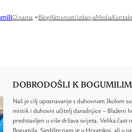
mili
O nama
Blog
Aktivnosti
Izdanja
Media
Kontak
DOBRODOŠLI K BOGUMILI
Naš je cilj upoznavanje s duhovnom školom su
mistik i duhovni učitelj današnjice – Blaženi 
predstavljen u više država svijeta. Velika čast 
Bogumila. Sjedište nam je u Hrvatskoj, ali u p