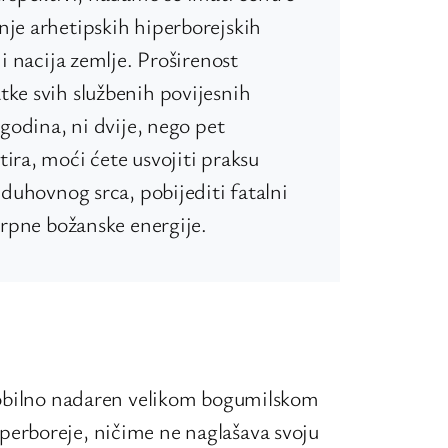
nje arhetipskih hiperborejskih
 i nacija zemlje. Proširenost
tke svih službenih povijesnih
 godina, ni dvije, nego pet
ira, moći ćete usvojiti praksu
 duhovnog srca, pobijediti fatalni
scrpne božanske energije.
reobilno nadaren velikom bogumilskom
perboreje, ničime ne naglašava svoju