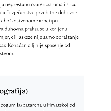
ja neprestanu ozarenost uma i srca.
raća čovječanstvu prvobitne duhovne
se k božanstvenome arhetipu.
va duhovna praksa se u korijenu
jer, cilj askeze nije samo opraštanje
ar. Konačan cilj nije spasenje od
nstvom.
ografija)
a bogumila/patarena u Hrvatskoj od