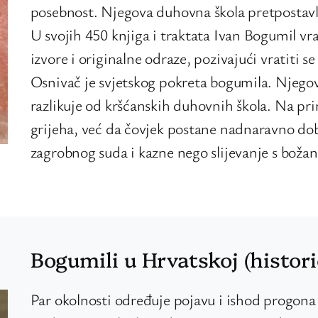
posebnost. Njegova duhovna škola pretpostavl
U svojih 450 knjiga i traktata Ivan Bogumil v
izvore i originalne odraze, pozivajući vratiti 
Osnivač je svjetskog pokreta bogumila. Njego
razlikuje od kršćanskih duhovnih škola. Na prim
grijeha, već da čovjek postane nadnaravno dob
zagrobnog suda i kazne nego slijevanje s boža
Bogumili u Hrvatskoj (histori
Par okolnosti određuje pojavu i ishod progon