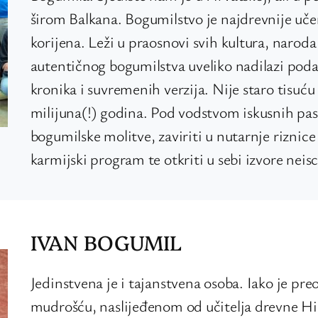
širom Balkana. Bogumilstvo je najdrevnije uče
korijena. Leži u praosnovi svih kultura, naroda
autentičnog bogumilstva uveliko nadilazi poda
kronika i suvremenih verzija. Nije staro tisuću
milijuna(!) godina. Pod vodstvom iskusnih past
bogumilske molitve, zaviriti u nutarnje riznice
karmijski program te otkriti u sebi izvore nei
IVAN BOGUMIL
Jedinstvena je i tajanstvena osoba. Iako je p
mudrošću, naslijeđenom od učitelja drevne Hi