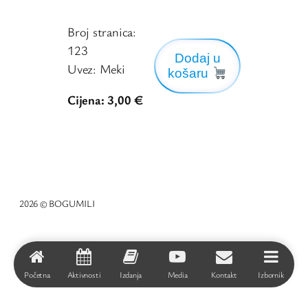
Broj stranica:
123
Dodaj u
Uvez: Meki
košaru
Cijena: 3,00 €
2026 © BOGUMILI
Početna
Aktivnosti
Izdanja
Media
Kontakt
Izbornik