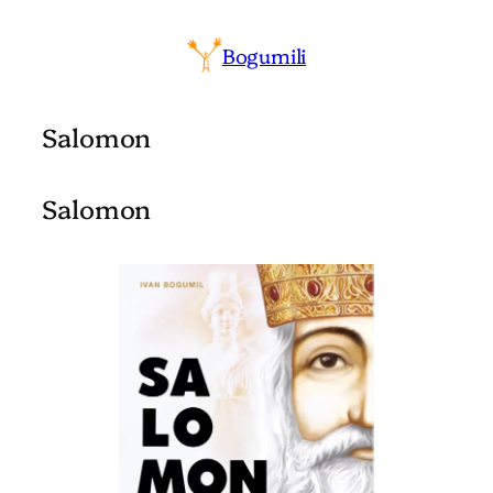
Bogumili
Salomon
Salomon