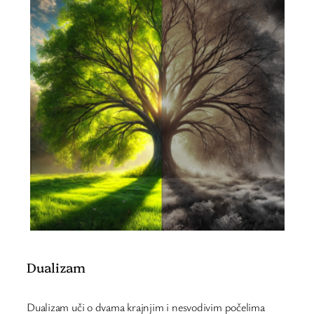
Dualizam
Dualizam uči o dvama krajnjim i nesvodivim počelima