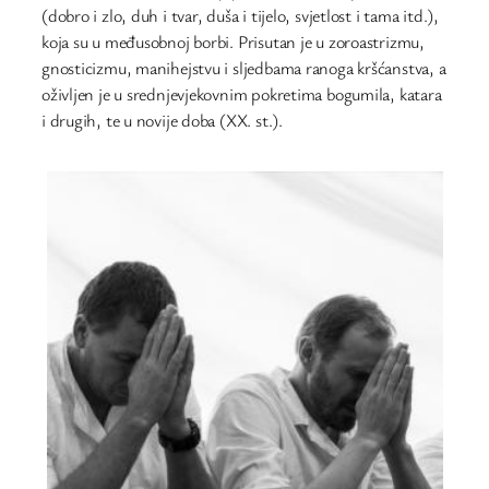
(dobro i zlo, duh i tvar, duša i tijelo, svjetlost i tama itd.),
koja su u međusobnoj borbi. Prisutan je u zoroastrizmu,
gnosticizmu, manihejstvu i sljedbama ranoga kršćanstva, a
oživljen je u srednjevjekovnim pokretima bogumila, katara
i drugih, te u novije doba (XX. st.).