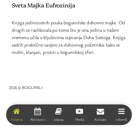
Sveta Majka Eufrozinija
Knjiga jedinstvenih pouka bogumilske duhovne majke. Od
drugih se razlikovala po tome što je ona jedina u našem
vremenu učila o ključevima stjecanja Duha Svetoga. Knjiga
sadrži praktične savjete za duhovnog početnika: kako se
moliti, klanjati, postiti u bogumilskoj sferi.
2026 © BOGUMILI
Početna
Aktivnosti
Izdanja
Media
Kontakt
Izbornik