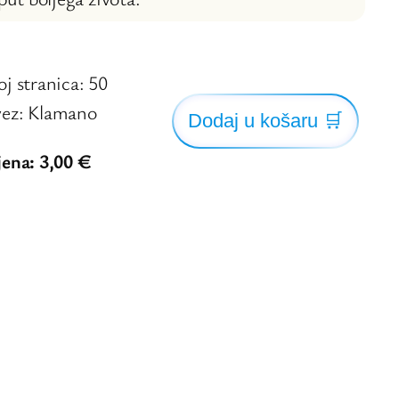
oj stranica: 50
ez: Klamano
Dodaj u košaru
🛒
jena: 3,00 €