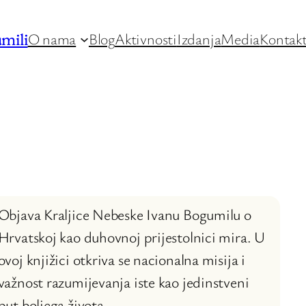
mili
O nama
Blog
Aktivnosti
Izdanja
Media
Kontak
Objava Kraljice Nebeske Ivanu Bogumilu o
Hrvatskoj kao duhovnoj prijestolnici mira. U
ovoj knjižici otkriva se nacionalna misija i
važnost razumijevanja iste kao jedinstveni
put boljega života.