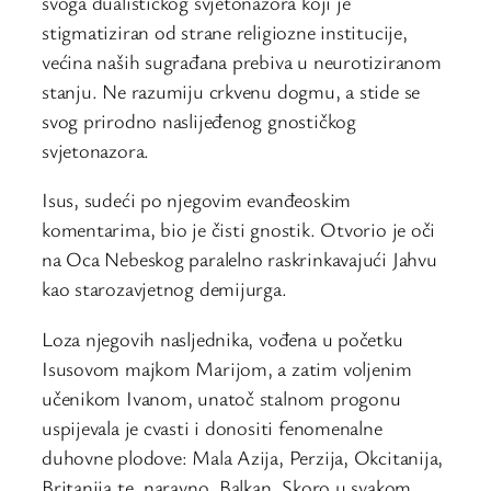
svoga dualističkog svjetonazora koji je
stigmatiziran od strane religiozne institucije,
većina naših sugrađana prebiva u neurotiziranom
stanju. Ne razumiju crkvenu dogmu, a stide se
svog prirodno naslijeđenog gnostičkog
svjetonazora.
Isus, sudeći po njegovim evanđeoskim
komentarima, bio je čisti gnostik. Otvorio je oči
na Oca Nebeskog paralelno raskrinkavajući Jahvu
kao starozavjetnog demijurga.
Loza njegovih nasljednika, vođena u početku
Isusovom majkom Marijom, a zatim voljenim
učenikom Ivanom, unatoč stalnom progonu
uspijevala je cvasti i donositi fenomenalne
duhovne plodove: Mala Azija, Perzija, Okcitanija,
Britanija te, naravno, Balkan. Skoro u svakom