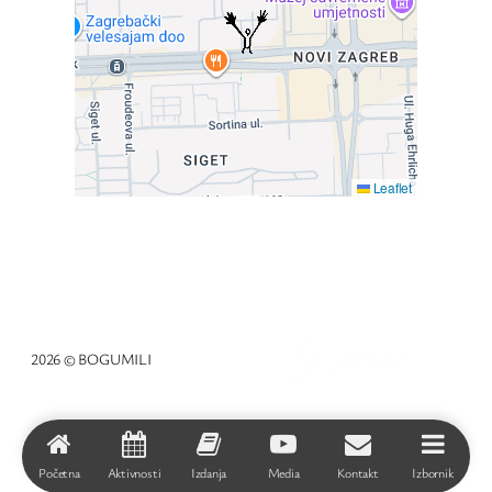
Leaflet
2026 © BOGUMILI
Početna
Aktivnosti
Izdanja
Media
Kontakt
Izbornik