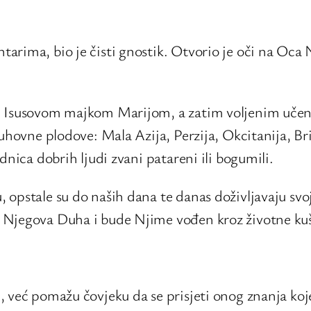
arima, bio je čisti gnostik. Otvorio je oči na Oca 
ku Isusovom majkom Marijom, a zatim voljenim uč
duhovne plodove: Mala Azija, Perzija, Okcitanija, Br
dnica dobrih ljudi zvani patareni ili bogumili.
opstale su do naših dana te danas doživljavaju svoj
 Njegova Duha i bude Njime vođen kroz životne ku
 već pomažu čovjeku da se prisjeti onog znanja koje