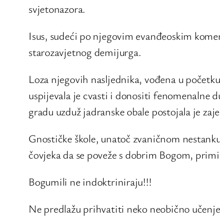
svjetonazora.
Isus, sudeći po njegovim evanđeoskim koment
starozavjetnog demijurga.
Loza njegovih nasljednika, vođena u počet
uspijevala je cvasti i donositi fenomenalne 
gradu uzduž jadranske obale postojala je zaje
Gnostičke škole, unatoč zvaničnom nestanku, 
čovjeka da se poveže s dobrim Bogom, primi
Bogumili ne indoktriniraju!!!
Ne predlažu prihvatiti neko neobično učenje,