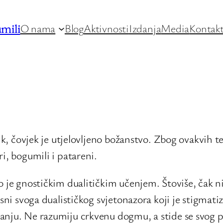
mili
O nama
Blog
Aktivnosti
Izdanja
Media
Kontak
ik, čovjek je utjelovljeno božanstvo. Zbog ovakvih te
i, bogumili i patareni.
 je gnostičkim dualitičkim učenjem. Štoviše, čak ni 
sni svoga dualističkog svjetonazora koji je stigmatiz
anju. Ne razumiju crkvenu dogmu, a stide se svog 