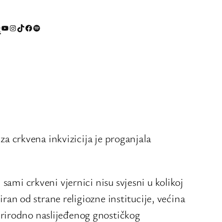
t
YouTube
Instagram
TikTok
Facebook
Spotify
za crkvena inkvizicija je proganjala
sami crkveni vjernici nisu svjesni u kolikoj
iran od strane religiozne institucije, većina
prirodno naslijeđenog gnostičkog