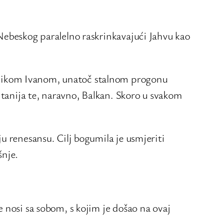
Nebeskog paralelno raskrinkavajući Jahvu kao
enikom Ivanom, unatoč stalnom progonu
itanija te, naravno, Balkan. Skoro u svakom
u renesansu. Cilj bogumila je usmjeriti
šnje.
 nosi sa sobom, s kojim je došao na ovaj