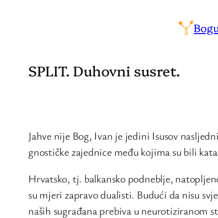
Bogu
SPLIT. Duhovni susret.
Jahve nije Bog, Ivan je jedini Isusov nasljedn
gnostičke zajednice među kojima su bili katar
Hrvatsko, tj. balkansko podneblje, natopljeno
su mjeri zapravo dualisti. Budući da nisu svje
naših sugrađana prebiva u neurotiziranom st