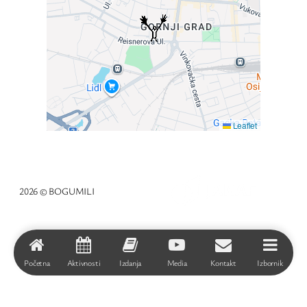
Leaflet
2026 © BOGUMILI
Početna
Aktivnosti
Izdanja
Media
Kontakt
Izbornik